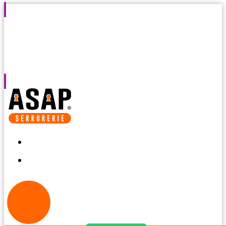
Intervention
Agréé par les
Devis et
Intervention
en 30
assurances
diagnostic
7j/7 de 8h à
minutes
gratuits
2h du
matin