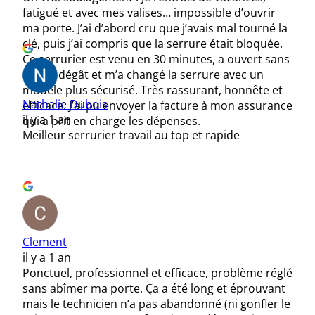
fatigué et avec mes valises… impossible d’ouvrir
ma porte. J’ai d’abord cru que j’avais mal tourné la
clé, puis j’ai compris que la serrure était bloquée.
Ce serrurier est venu en 30 minutes, a ouvert sans
aucun dégât et m’a changé la serrure avec un
modèle plus sécurisé. Très rassurant, honnête et
Nathalie Dubois
efficace. J’ai pu envoyer la facture à mon assurance
il y a 1 an
qui a prit en charge les dépenses.
Meilleur serrurier travail au top et rapide
Clement
il y a 1 an
Ponctuel, professionnel et efficace, problème réglé
sans abîmer ma porte. Ça a été long et éprouvant
mais le technicien n’a pas abandonné (ni gonfler le