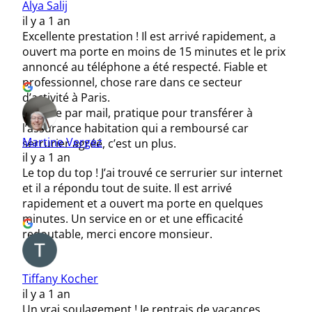
Alya Salij
il y a 1 an
Excellente prestation ! Il est arrivé rapidement, a
ouvert ma porte en moins de 15 minutes et le prix
annoncé au téléphone a été respecté. Fiable et
professionnel, chose rare dans ce secteur
d’activité à Paris.
Facture par mail, pratique pour transférer à
l’assurance habitation qui a remboursé car
Martine Vergez
serrurier agréé, c’est un plus.
il y a 1 an
Le top du top ! J’ai trouvé ce serrurier sur internet
et il a répondu tout de suite. Il est arrivé
rapidement et a ouvert ma porte en quelques
minutes. Un service en or et une efficacité
redoutable, merci encore monsieur.
Tiffany Kocher
il y a 1 an
Un vrai soulagement ! Je rentrais de vacances,