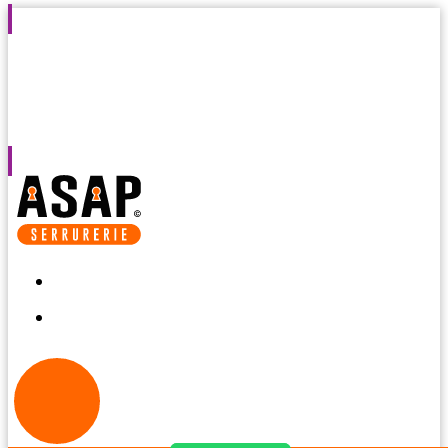
Intervention
Agréé par les
Devis et
Intervention
en 30
assurances
diagnostic
7j/7 de 8h à
minutes
gratuits
2h du
matin