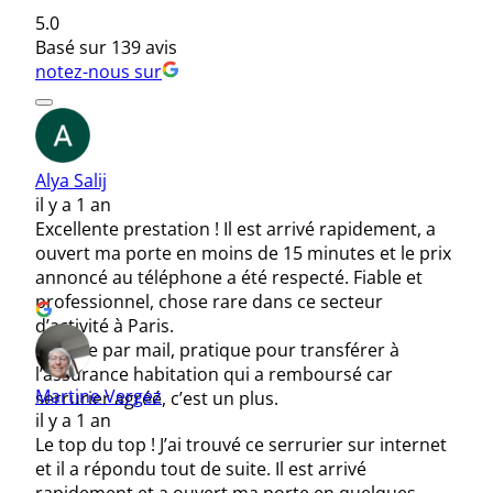
5.0
Basé sur 139 avis
notez-nous sur
Alya Salij
il y a 1 an
Excellente prestation ! Il est arrivé rapidement, a
ouvert ma porte en moins de 15 minutes et le prix
annoncé au téléphone a été respecté. Fiable et
professionnel, chose rare dans ce secteur
d’activité à Paris.
Facture par mail, pratique pour transférer à
l’assurance habitation qui a remboursé car
Martine Vergez
serrurier agréé, c’est un plus.
il y a 1 an
Le top du top ! J’ai trouvé ce serrurier sur internet
et il a répondu tout de suite. Il est arrivé