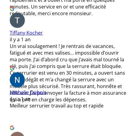
rapidement et a ouvert ma porte en quelques
minutes. Un service en or et une efficacité
redoutable, merci encore monsieur.
Tiffany Kocher
il y a 1 an
Un vrai soulagement ! Je rentrais de vacances,
fatigué et avec mes valises… impossible d’ouvrir
ma porte. J’ai d’abord cru que j’avais mal tourné la
clé, puis j’ai compris que la serrure était bloquée.
Ce serrurier est venu en 30 minutes, a ouvert sans
aucun dégât et m’a changé la serrure avec un
modèle plus sécurisé. Très rassurant, honnête et
Nathalie Dubois
efficace. J’ai pu envoyer la facture à mon assurance
il y a 1 an
qui a prit en charge les dépenses.
Meilleur serrurier travail au top et rapide