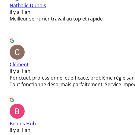
Nathalie Dubois
il y a 1 an
Meilleur serrurier travail au top et rapide
Clement
il y a 1 an
Ponctuel, professionnel et efficace, problème réglé san
Tout fonctionne désormais parfaitement. Service impe
Benois Hub
il y a 1 an