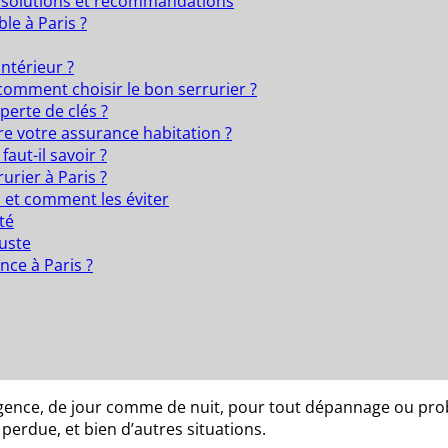
 : solutions et recommandations
le à Paris ?
intérieur ?
 comment choisir le bon serrurier ?
perte de clés ?
re votre assurance habitation ?
aut-il savoir ?
urier à Paris ?
 et comment les éviter
té
uste
ce à Paris ?
gence, de jour comme de nuit, pour tout dépannage ou probl
perdue, et bien d’autres situations.